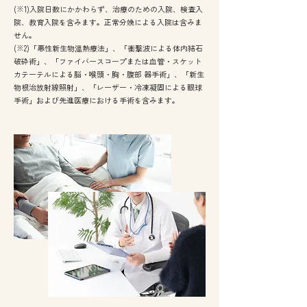
(※1)入院日数にかかわらず、治療のための入院、検査入
院、教育入院を含みます。正常分娩による入院は含みま
せん。
(※2)「悪性新生物溫熱療法」、「衝撃波による体内結石
破砕術」、「ファイバースコープまたは血管・スケット
カテーテルによる脳・喉頭・胸・腹部 器手術」、「新生
物根治放射線照射」、「レーザー・冷凍凝固による眼球
手術」および先進医療における手術を含みます。